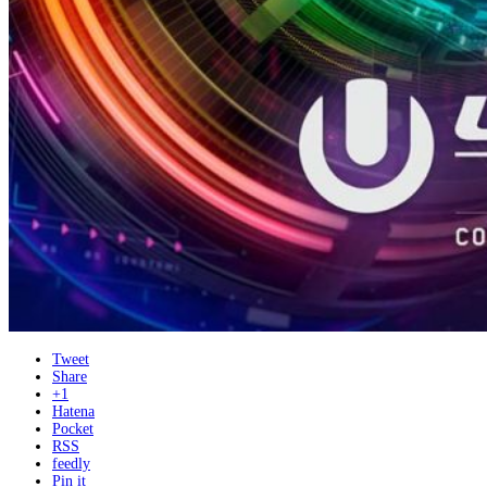
Tweet
Share
+1
Hatena
Pocket
RSS
feedly
Pin it