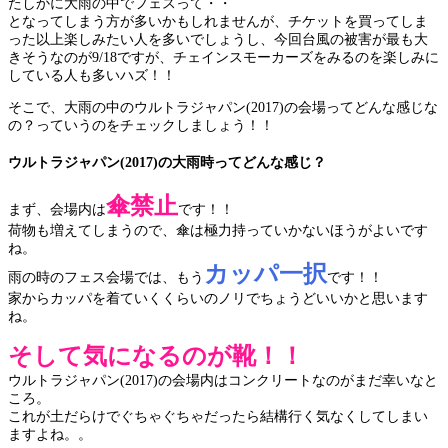
たしかに大雨の中でフェスって・・
となってしまう方が多いかもしれませんが、チケットを買ってしま
った以上楽しみたい人を多いでしょうし、今回台風の被害が最も大
きそうなのが9/18ですが、チェインスモーカーズをみるのを楽しみに
している人も多いハズ！！
そこで、大雨の中のウルトラジャパン(2017)の会場ってどんな感じな
の？っていうのをチェックしましょう！！
ウルトラジャパン(2017)の大雨時ってどんな感じ？
傘禁止
まず、会場内は
です！！
荷物も増えてしまうので、傘は極力持っていかないほうがよいです
ね。
カッパ一択
雨の時のフェス会場では、もう
です！！
家からカッパを着ていくくらいのノリでちょうどいいかと思います
ね。
そして気になるのが靴！！
ウルトラジャパン(2017)の会場内はコンクリートなのがまだ幸いなと
ころ。
これが土だらけでぐちゃぐちゃだったら結構行く気なくしてしまい
ますよね。。