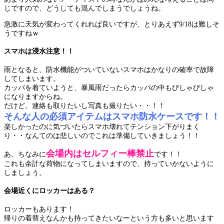
じですので、どうしても混んでしまうでしょうね。
急激に天気が変わってくれれば良いですが、とりあえず9/18は難しそ
うですねｗ
スマホは浸水注意！！
雨となると、防水機能がついていないスマホはかなりの確率で故障
してしまいます。
カッパを着ていようと、暴風雨だったらカッパの中もびしゃびしゃ
になりますからね。
だけど、連絡も取りたいし写真も撮りたい・・！！
そんな人の必須アイテムはスマホ防水ケースです！！
楽しかったのに気づいたらスマホ壊れてテンション下がりまく
り・・なんてのは悲しいのでこれは準備していきましょう！！
会場内はセルフィー棒禁止
あ、ちなみに
です！！
これも余計な荷物になってしまいますので、持っていかないように
しましょう。
会場近くにロッカーはある？
ロッカーもあります！
帰りの着替えなんかも持ってきたいなーという方も多いと思います