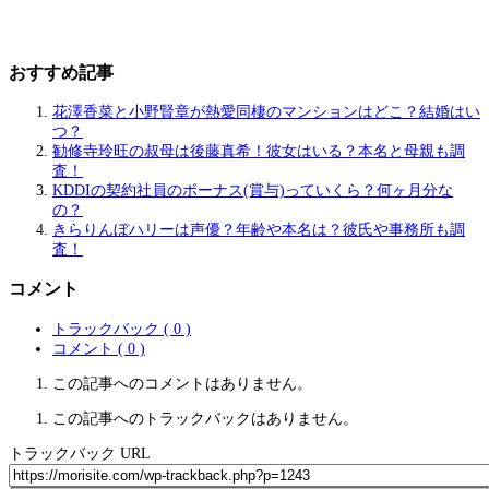
おすすめ記事
花澤香菜と小野賢章が熱愛同棲のマンションはどこ？結婚はい
つ？
勧修寺玲旺の叔母は後藤真希！彼女はいる？本名と母親も調
査！
KDDIの契約社員のボーナス(賞与)っていくら？何ヶ月分な
の？
きらりんぼハリーは声優？年齢や本名は？彼氏や事務所も調
査！
コメント
トラックバック ( 0 )
コメント ( 0 )
この記事へのコメントはありません。
この記事へのトラックバックはありません。
トラックバック URL