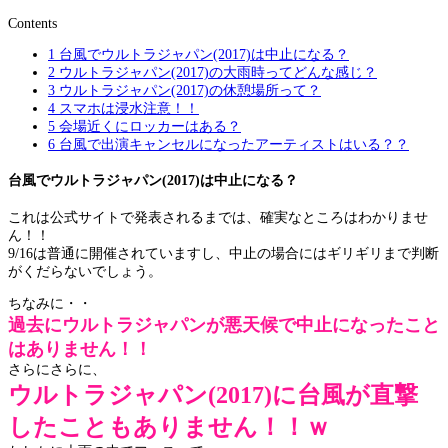
Contents
1
台風でウルトラジャパン(2017)は中止になる？
2
ウルトラジャパン(2017)の大雨時ってどんな感じ？
3
ウルトラジャパン(2017)の休憩場所って？
4
スマホは浸水注意！！
5
会場近くにロッカーはある？
6
台風で出演キャンセルになったアーティストはいる？？
台風でウルトラジャパン(2017)は中止になる？
これは公式サイトで発表されるまでは、確実なところはわかりませ
ん！！
9/16は普通に開催されていますし、中止の場合にはギリギリまで判断
がくだらないでしょう。
ちなみに・・
過去にウルトラジャパンが悪天候で中止になったこと
はありません！！
さらにさらに、
ウルトラジャパン(2017)に台風が直撃
したこともありません！！ｗ