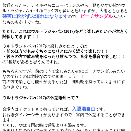
普通だったら、ナイキやらニューバランスやら、動きやすい靴でウ
ルトラジャパン(2017)に行く方が多いと思いますが、大雨ともなると
確実に靴がずぶ濡れになります
ビーチサンダル
ので、
みたい
なものもありですね。
ただし、これはウルトラジャパン(2017)をどう楽しみたいかが大きく
関係してきます！！
ウルトラジャパン(2017)の楽しみかたとしては、
・前のほうでもみくちゃになりとにかく近くで楽しむ！！
・後ろの方で飲み物をゆったり飲みつつ、音楽を爆音で楽しむ！！
の2種類があると思うんですね。
もちろんですが、前のほうで楽しみたいのにビーチサンダルみたい
なので行くのは危険なのでやめましょう！！
前の方で楽しむ可能性があるかたは、運動靴を持っていくようにす
るべきですね。
ウルトラジャパン(2017)の休憩場所って？
入退場自由
会場内はチケットさえ持っていれば、
です。
お台場ダイバーシティがありますので、室内で休憩することができ
ます。
ただし、やはり雨の時は通常よりも混みます。
あまり人気のないアーティストの時なんかはみんな考えることは同