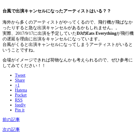
台風で出演キャンセルになったアーティストはいる？？
海外から多くのアーティストがやってくるので、飛行機が飛ばなか
ったりすると急な出演キャンセルがあるかもしれません。。
実際、2017/9/17に出演を予定していた
DJのEats Everything
が飛行機
の遅延を理由に出演をキャンセルになっています。
台風がくると出演キャンセルになってしまうアーティストがいると
いうことですね。
会場がイメージできれば荷物なんかも考えられるので、ぜひ参考に
してみてください！！
Tweet
Share
+1
Hatena
Pocket
RSS
feedly
Pin it
前の記事
次の記事