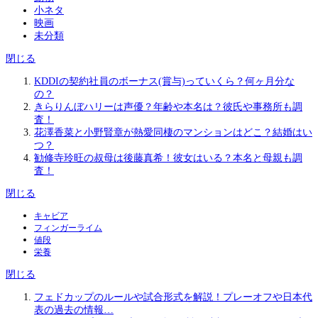
小ネタ
映画
未分類
閉じる
KDDIの契約社員のボーナス(賞与)っていくら？何ヶ月分な
の？
きらりんぼハリーは声優？年齢や本名は？彼氏や事務所も調
査！
花澤香菜と小野賢章が熱愛同棲のマンションはどこ？結婚はい
つ？
勧修寺玲旺の叔母は後藤真希！彼女はいる？本名と母親も調
査！
閉じる
キャビア
フィンガーライム
値段
栄養
閉じる
フェドカップのルールや試合形式を解説！プレーオフや日本代
表の過去の情報…