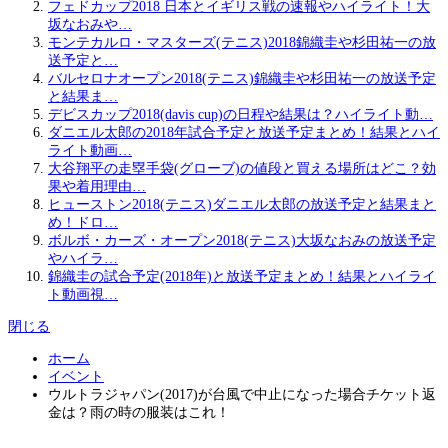
フェドカップ2018 日本とイギリス戦の速報やハイライト！大
坂なおみや…
モンテカルロ・マスターズ(テニス)2018錦織圭や杉田祐一の放
送予定と…
バルセロナオープン2018(テニス)錦織圭や杉田祐一の放送予定
と結果ま…
デビスカップ2018(davis cup)の日程や結果は？ハイライト動…
ダニエル太郎の2018年試合予定と放送予定まとめ！結果とハイ
ライト動画…
大谷翔平の走塁手袋(グローブ)の値段と買える場所はどこ？効
果や着用理由…
ヒューストン2018(テニス)ダニエル太郎の放送予定と結果まと
め！ドロ…
ボルボ・カーズ・オープン2018(テニス)大坂なおみの放送予定
やハイラ…
錦織圭の試合予定(2018年)と放送予定まとめ！結果とハイライ
ト動画視…
閉じる
ホーム
イベント
ウルトラジャパン(2017)が台風で中止になった場合チケット返
金は？雨の時の服装はこれ！