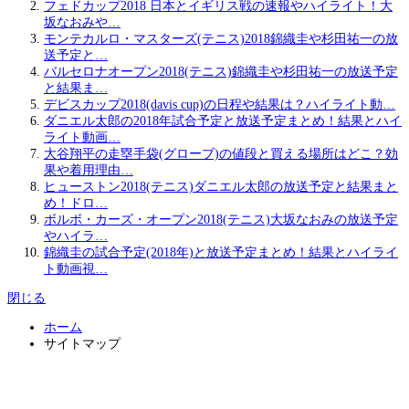
フェドカップ2018 日本とイギリス戦の速報やハイライト！大
坂なおみや…
モンテカルロ・マスターズ(テニス)2018錦織圭や杉田祐一の放
送予定と…
バルセロナオープン2018(テニス)錦織圭や杉田祐一の放送予定
と結果ま…
デビスカップ2018(davis cup)の日程や結果は？ハイライト動…
ダニエル太郎の2018年試合予定と放送予定まとめ！結果とハイ
ライト動画…
大谷翔平の走塁手袋(グローブ)の値段と買える場所はどこ？効
果や着用理由…
ヒューストン2018(テニス)ダニエル太郎の放送予定と結果まと
め！ドロ…
ボルボ・カーズ・オープン2018(テニス)大坂なおみの放送予定
やハイラ…
錦織圭の試合予定(2018年)と放送予定まとめ！結果とハイライ
ト動画視…
閉じる
ホーム
サイトマップ