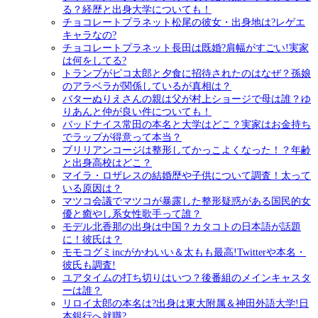
る？経歴と出身大学についても！
チョコレートプラネット松尾の彼女・出身地は?レゲエ
キャラなの?
チョコレートプラネット長田は既婚?肩幅がすごい!実家
は何をしてる?
トランプがピコ太郎と夕食に招待されたのはなぜ？孫娘
のアラベラが関係しているが真相は？
バターぬりえさんの親は父が村上ショージで母は誰？ゆ
りあんと仲が良い件についても！
バッドナイス常田の本名と大学はどこ？実家はお金持ち
でラップが得意って本当？
ブリリアンコージは整形してかっこよくなった！？年齢
と出身高校はどこ？
マイラ・ロザレスの結婚歴や子供について調査！太って
いる原因は？
マツコ会議でマツコが暴露した整形疑惑がある国民的女
優と癒やし系女性歌手って誰？
モデル北香那の出身は中国？カタコトの日本語が話題
に！彼氏は？
モモコグミincがかわいい＆太もも最高!Twitterや本名・
彼氏も調査!
ユアタイムの打ち切りはいつ？後番組のメインキャスタ
ーは誰？
リロイ太郎の本名は?出身は東大附属＆神田外語大学!日
本銀行へ就職?