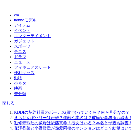
cm
nonnoモデル
アイテム
イベント
エンターテイメント
ガジェット
スポーツ
テニス
ドラマ
ニュース
フィギュアスケート
便利グッズ
動物
小ネタ
映画
未分類
閉じる
KDDIの契約社員のボーナス(賞与)っていくら？何ヶ月分なの？
きらりんぼハリーは声優？年齢や本名は？彼氏や事務所も調査
勧修寺玲旺の叔母は後藤真希！彼女はいる？本名と母親も調査
花澤香菜と小野賢章が熱愛同棲のマンションはどこ？結婚はい