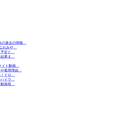
表の過去の情報…
坂なおみや…
送予定と…
と結果ま…
ライト動画…
果や着用理由…
め！ドロ…
やハイラ…
ト動画視…