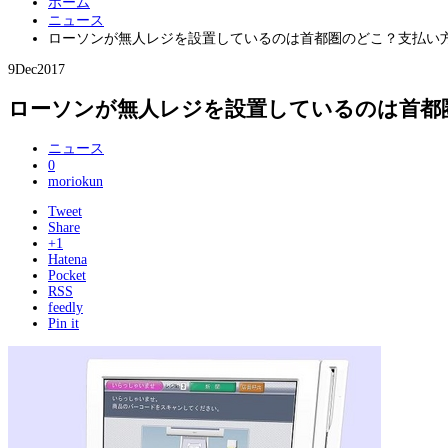
ホーム
ニュース
ローソンが無人レジを設置しているのは首都圏のどこ？支払い
9
Dec
2017
ローソンが無人レジを設置しているのは首都
ニュース
0
moriokun
Tweet
Share
+1
Hatena
Pocket
RSS
feedly
Pin it