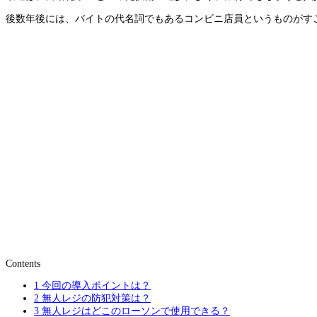
後数年後には、バイトの代名詞でもあるコンビニ店員というものがす
Contents
1
今回の導入ポイントは？
2
無人レジの防犯対策は？
3
無人レジはどこのローソンで使用できる？