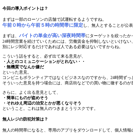
今回の導入ポイントは？
まずは一部のローソンの店舗で試運転するようですね。
午前０時から午前５時の時間帯に限定
し、無人とすることが公表
バイトの単金が高い深夜時間帯
まずは、
にターゲットを絞ったか
24時間営業を続けていくためには、労働賃金を抑制しないといけな
別にレジ対応するだけであれば人である必要はないですからね。
こういう話をすると、必ず出て来る意見が、
・人とのコミュニケーションがとれない・・
・無機質でなんか嫌だ
といった意見。
コンビニもボランティアではなくビジネスなのですから、24時間ず
そういった意見を持つ場合には、商店街などでの買い物に徹するのが
さらに、よく出る意見として、
・簡単にものが盗めそう
・それゆえ周辺の治安とかが悪くなりそう
ということ。これは無人のつきまとうリスクです。
無人レジの防犯対策は？
無人の時間帯になると、専用のアプリをダウンロードして、個人情報