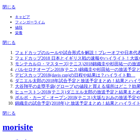
閉じる
キャビア
フィンガーライム
値段
栄養
閉じる
フェドカップのルールや試合形式を解説！プレーオフや日本代
フェドカップ2018 日本とイギリス戦の速報やハイライト！大
モンテカルロ・マスターズ(テニス)2018錦織圭や杉田祐一の放
バルセロナオープン2018(テニス)錦織圭や杉田祐一の放送予定
デビスカップ2018(davis cup)の日程や結果は？ハイライト動…
ダニエル太郎の2018年試合予定と放送予定まとめ！結果とハイ
大谷翔平の走塁手袋(グローブ)の値段と買える場所はどこ？効
ヒューストン2018(テニス)ダニエル太郎の放送予定と結果まと
ボルボ・カーズ・オープン2018(テニス)大坂なおみの放送予定
錦織圭の試合予定(2018年)と放送予定まとめ！結果とハイライ
閉じる
morisite